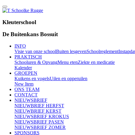
Kleuterschool
De Buitenkans Bossuit
INFO
Visie van onze school
Buiten lesgeven
Schoolreglement
Instapda
PRAKTISCH
Schooluren & Opvang
Menu eten
Ziekte en medicatie
Kalender
GROEPEN
Kuikens en vogels
Uilen en opperuilen
New Item
ONS TEAM
CONTACT
NIEUWSBRIEF
NIEUWBRIEF HERFST
NIEUWBRIEF KERST
NIEUWSBRIEF KROKUS
NIEUWSBRIEF PASEN
NIEUWSBRIEF ZOMER
SPONSORS